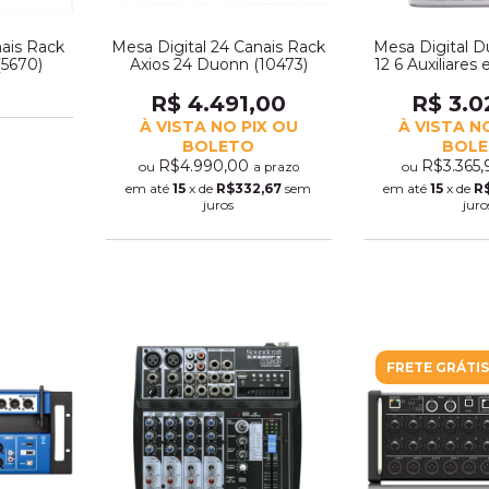
nais Rack
Mesa Digital 24 Canais Rack
Mesa Digital 
(5670)
Axios 24 Duonn (10473)
12 6 Auxiliares 
(129
R$ 4.491,00
R$ 3.0
À VISTA NO PIX OU
À VISTA N
BOLETO
BOL
R$4.990,00
R$3.365
ou
ou
a prazo
em até
15
x de
R$332,67
sem
em até
15
x de
R
juros
juro
FRETE GRÁTIS