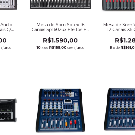
 Audio
Mesa de Som Sotex 16
Mesa de Som V
is C/
Canais Sp1602ux Efeitos Eq
12 Canais Xl
Bluetooth
e Usb Interface (3260)
Efeitos Bluet
00
R$1.590,00
R$1.2
m juros
10
x de
R$159,00
sem juros
8
x de
R$161,0