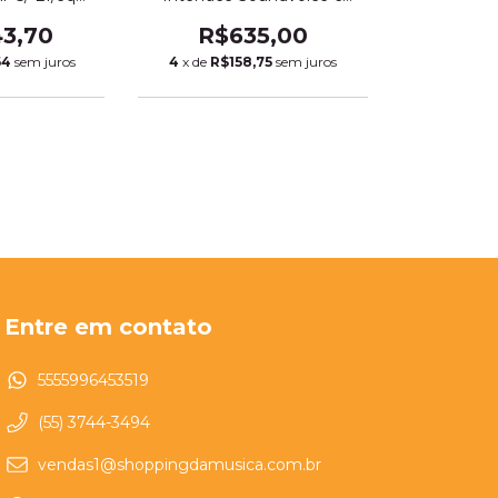
 (5576)
Canais Mc6bt (396)
43,70
R$635,00
64
sem juros
4
x de
R$158,75
sem juros
Entre em contato
5555996453519
(55) 3744-3494
vendas1@shoppingdamusica.com.br