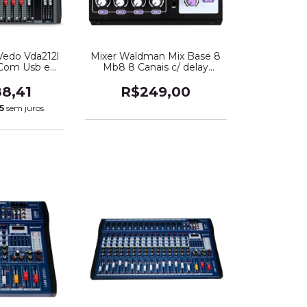
edo Vda212l
Mixer Waldman Mix Base 8
r Com Usb e
Mb8 8 Canais c/ delay
ooth (3466)
Profissional (13033)
88,41
R$249,00
5
sem juros