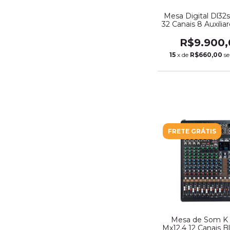
Mesa Digital Dl32
32 Canais 8 Auxiliar
R$9.900,
15
x de
R$660,00
s
FRETE GRÁTIS
Mesa de Som K 
Mx12.4 12 Canais B