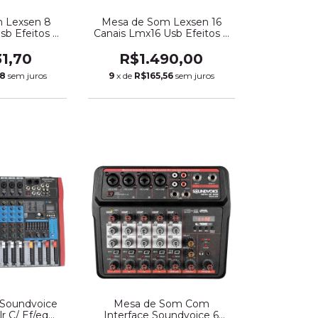
 Lexsen 8
Mesa de Som Lexsen 16
sb Efeitos e
Canais Lmx16 Usb Efeitos e
 (4039)
Bluetooth (4061)
31,70
R$1.490,00
08
sem juros
9
x de
R$165,56
sem juros
Soundvoice
Mesa de Som Com
lr C/ Ef/eq
Interface Soundvoice 6