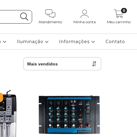
0
Atendimento
Minha conta
Meu carrinho
o
Iluminação
Informações
Contato