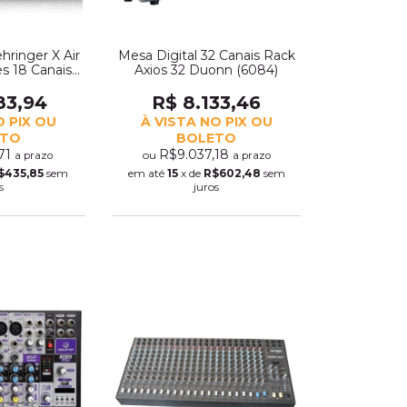
hringer X Air
Mesa Digital 32 Canais Rack
es 18 Canais
Axios 32 Duonn (6084)
6)
83,94
R$ 8.133,46
O PIX OU
À VISTA NO PIX OU
ETO
BOLETO
,71
R$9.037,18
ou
a prazo
a prazo
$435,85
sem
em até
15
x de
R$602,48
sem
s
juros