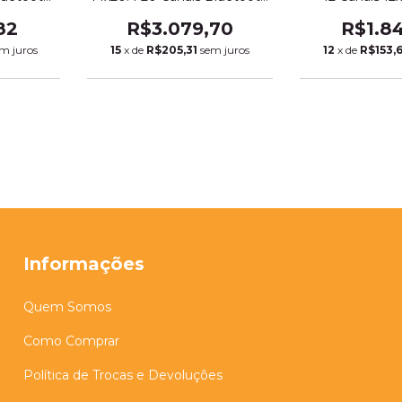
ce (3504)
Usb Efeito Interface (3519)
Ms122 Max
82
R$3.079,70
R$1.8
m juros
15
x de
R$205,31
sem juros
12
x de
R$153,
Informações
Quem Somos
Como Comprar
Política de Trocas e Devoluções