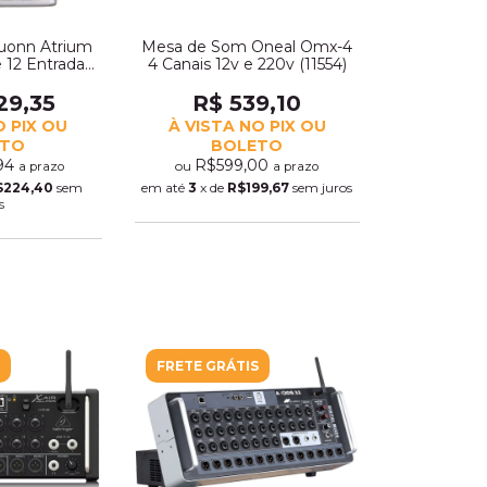
Duonn Atrium
Mesa de Som Oneal Omx-4
e 12 Entradas
4 Canais 12v e 220v (11554)
97)
29,35
R$ 539,10
O PIX OU
À VISTA NO PIX OU
ETO
BOLETO
,94
R$599,00
ou
a prazo
a prazo
$224,40
sem
em até
3
x de
R$199,67
sem juros
s
FRETE GRÁTIS