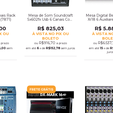
nais Rack
Mesa de Som Soundcraft
Mesa Digital Be
 (7871)
Sx602fx Usb 6 Canais Com
Xr18 6 Auxiliar
Efeitos (11655)
(983
,00
R$ 825,03
R$ 5.8
IX OU
À VISTA NO PIX OU
À VISTA N
BOLETO
BOL
R$916,70
R$6.537
ou
ou
 prazo
a prazo
,00
sem
em até
6
x de
R$152,78
sem juros
em até
15
x de
R
juro
FRETE GRÁTIS