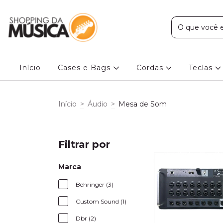
Início
Cases e Bags
Cordas
Teclas
Início
>
Áudio
>
Mesa de Som
Filtrar por
Marca
Behringer (3)
Custom Sound (1)
Dbr (2)