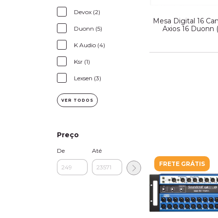
Devox (2)
Mesa Digital 16 Ca
Axios 16 Duonn 
Duonn (5)
K Audio (4)
Ksr (1)
Lexsen (3)
VER TODOS
Preço
De
Até
FRETE GRÁTIS