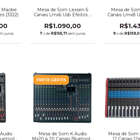
s Mackie
Mesa de Som Lexsen 6
Mesa de Som
es (3322)
Canais Lmx6 Usb Efeitos e
Canais Lmx8 U
Bluetooth (4056)
Bluetooth
00
R$1.090,00
R$1.4
em juros
7
x de
R$155,71
sem juros
9
x de
R$159,
FRETE GRÁTIS
Audio
Mesa de Som K Audio
Mesa de Som 
luetooth
Mx20.4 20 Canais Bluetooth
12 Canais 12x