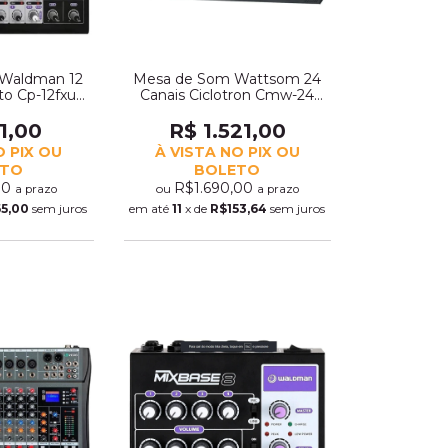
Waldman 12
Mesa de Som Wattsom 24
ito Cp-12fxu
Canais Ciclotron Cmw-24
 (3395)
(3273)
1,00
R$ 1.521,00
O PIX OU
À VISTA NO PIX OU
ETO
BOLETO
00
R$1.690,00
ou
a prazo
a prazo
65,00
sem juros
em até
11
x de
R$153,64
sem juros