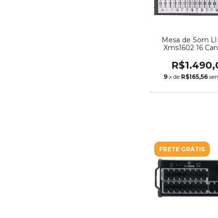
Mesa de Som Ll
Xms1602 16 Cana
Interface Usb Fm 
(9626)
R$1.490,
9
x de
R$165,56
se
FRETE GRÁTIS