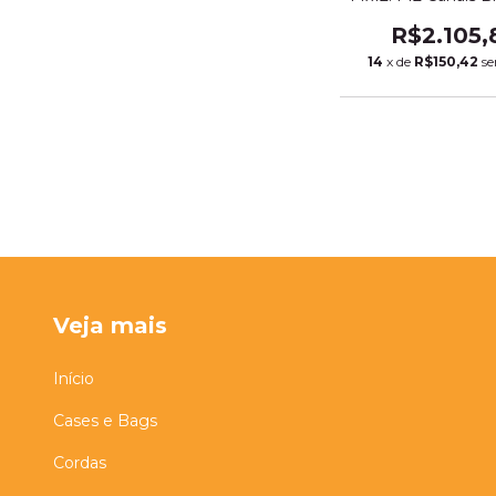
Usb Efeito Interfa
R$2.105,
14
x de
R$150,42
se
Veja mais
Início
Cases e Bags
Cordas