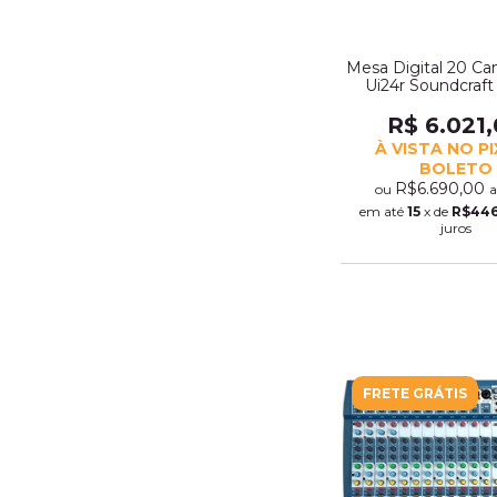
Mesa Digital 20 Ca
Ui24r Soundcraft
R$ 6.021
À VISTA NO P
BOLETO
R$6.690,00
ou
a
em até
15
x de
R$446
juros
FRETE GRÁTIS