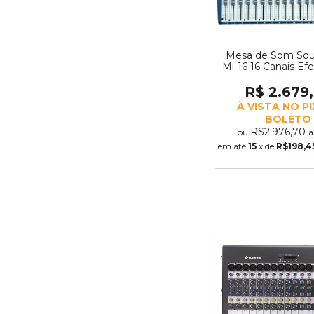
Mesa de Som Sou
Mi-16 16 Canais Ef
Bluetooth (11
R$ 2.679
À VISTA NO P
BOLETO
R$2.976,70
ou
a
em até
15
x de
R$198,4