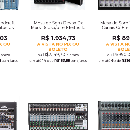
ndcraft
Mesa de Som Devox Dx
Mesa de Som 
eitos Usb
Mark 16 Usb/bt e Efeitos 16
Canais C/ Efe
095)
Canais Com Case (6342)
Bluetooth
,03
R$ 1.934,73
R$ 89
IX OU
À VISTA NO PIX OU
À VISTA N
BOLETO
BOL
R$2.149,70
R$990,
ou
ou
 prazo
a prazo
5
sem juros
em até
14
x de
R$153,55
sem juros
em até
6
x de
R$1