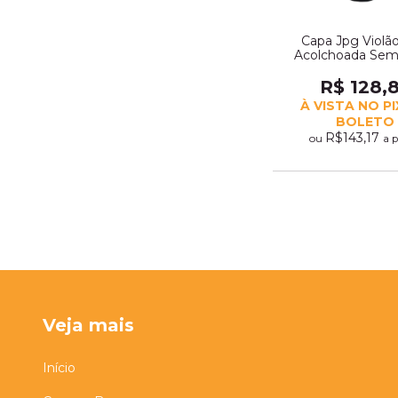
Capa Jpg Violão
Acolchoada Sem
(11490)
R$ 128,
À VISTA NO P
BOLETO
R$143,17
ou
a 
Veja mais
Início