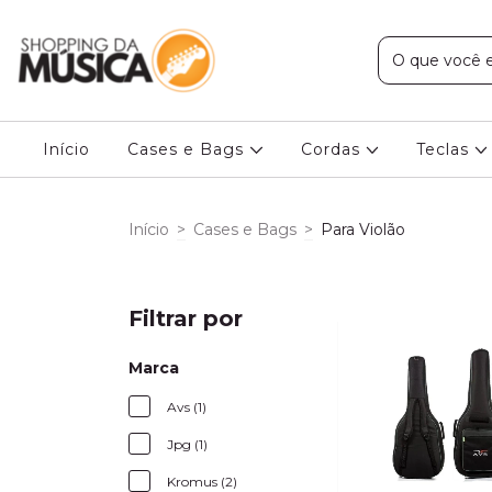
Início
Cases e Bags
Cordas
Teclas
Início
>
Cases e Bags
>
Para Violão
Filtrar por
Marca
Avs (1)
Jpg (1)
Kromus (2)