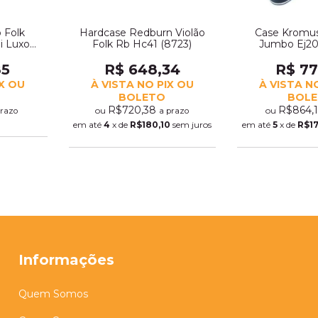
 Folk
Hardcase Redburn Violão
Case Kromus
i Luxo
Folk Rb Hc41 (8723)
Jumbo Ej20
85
R$ 648,34
R$ 77
IX OU
À VISTA NO PIX OU
À VISTA N
BOLETO
BOL
R$720,38
R$864,
ou
ou
prazo
a prazo
em até
4
x de
R$180,10
sem juros
em até
5
x de
R$17
Informações
Quem Somos