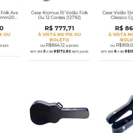
 Folk Avs
Case Kromus P/ Violão Folk
Case Violão St
agmm20
Ou 12 Cordas (12792)
Clássico C
 (4369)
10
R$ 777,71
R$ 86
IX OU
À VISTA NO PIX OU
À VISTA N
BOLETO
BOL
R$864,12
R$959,
ou
ou
prazo
a prazo
em até
5
x de
R$172,82
sem juros
em até
6
x de
R$1