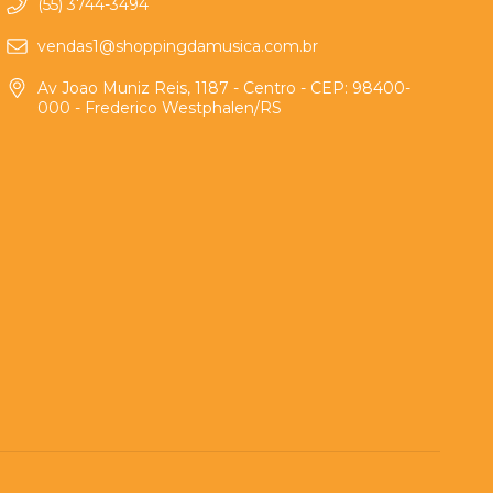
(55) 3744-3494
vendas1@shoppingdamusica.com.br
Av Joao Muniz Reis, 1187 - Centro - CEP: 98400-
000 - Frederico Westphalen/RS