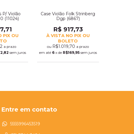
 P/ Violão
Case Violão Folk Strinberg
0 (11024)
Dgp (6867)
7,71
R$ 917,73
O PIX OU
À VISTA NO PIX OU
ETO
BOLETO
12
R$1.019,70
ou
a prazo
a prazo
2,82
sem juros
em até
6
x de
R$169,95
sem juros
Entre em contato
5555996453519