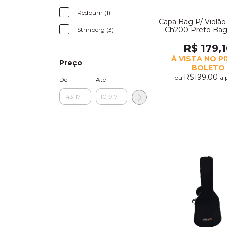
Redburn (1)
Capa Bag P/ Violão
Ch200 Preto B
Strinberg (3)
Lona Acolchoada
R$ 179,
À VISTA NO P
Preço
BOLETO
R$199,00
ou
a 
De
Até