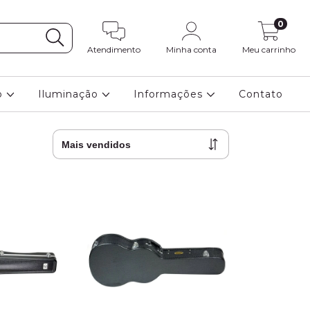
0
Atendimento
Minha conta
Meu carrinho
o
Iluminação
Informações
Contato