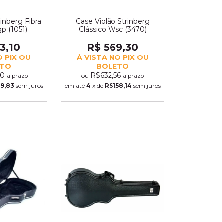
rinberg Fibra
Case Violão Strinberg
gp (1051)
Clássico Wsc (3470)
3,10
R$ 569,30
O PIX OU
À VISTA NO PIX OU
ETO
BOLETO
00
R$632,56
ou
a prazo
a prazo
59,83
sem juros
em até
4
x de
R$158,14
sem juros