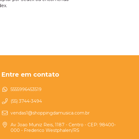
dex.
Entre em contato
5555996453519
(55) 3744-3494
vendas1@shoppingdamusica.com.br
Av Joao Muniz Reis, 1187 - Centro - CEP: 98400-
000 - Frederico Westphalen/RS