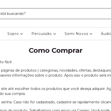
Sopro
Percussão
Semi Novos
Áudi
Como Comprar
o fácil:
 páginas de produtos ( categorias, novidades, ofertas, destaques)
aiores informações sobre o produto. Após isso o produto será in
te até escolher todos os produtos que você deseja adquirir. Agora
ndo sua compra.
 senha. Caso não for cadastrado, cadastre-se rapidamente clicand
e envio do produto. Trabalhamos com envio via Correio. Você po