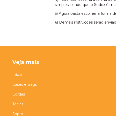
simples, sendo que o Sedex é mai
5) Agora basta escolher a forma 
6) Demais instruções serão enviad
Veja mais
Início
Cases e Bags
Cordas
Teclas
Sopro