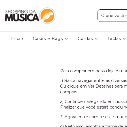
Início
Cases e Bags
Cordas
Teclas
Para comprar em nossa loja é muit
1) Basta navegar entre as diversas
Ou clique em Ver Detalhes para m
compras
2) Continue navegando em nosso si
Finalizar que você estará conclui
3) Agora entre com o seu e-mail e
4) Feito isso, escolha a forma d