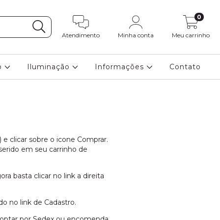
0
Atendimento
Minha conta
Meu carrinho
o
Iluminação
Informações
Contato
 e clicar sobre o icone Comprar.
serido em seu carrinho de
 basta clicar no link a direita
o no link de Cadastro.
de optar por Sedex ou encomenda