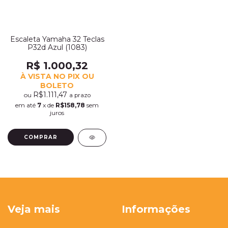
Escaleta Yamaha 32 Teclas
P32d Azul (1083)
R$ 1.000,32
À VISTA NO PIX OU
BOLETO
R$1.111,47
ou
a prazo
em até
7
x de
R$158,78
sem
juros
Veja mais
Informações