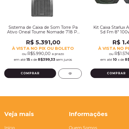
Sistema de Caixa de Som Torre Pa
Kit Caixa Starlux 
Ativo Oneal Tourne Nomade 718 Pt
Sd Fm 8" 100
700w Rms (8807)
R$ 5.391,00
R$ 1.
À VISTA NO PIX OU BOLETO
À VISTA NO P
R$5.990,00
R$1.57
ou
ou
a prazo
em até
15
x de
R$399,33
sem juros
em até
10
x de
R$
Veja mais
Informações
Início
Quem Somos