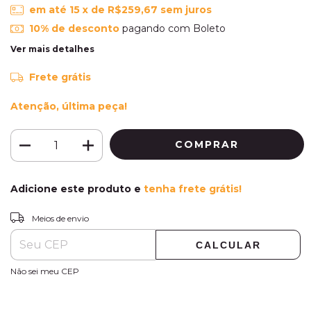
em até
15
x de
R$259,67
sem juros
10% de desconto
pagando com Boleto
Ver mais detalhes
Frete grátis
Atenção, última peça!
Adicione este produto e
tenha frete grátis!
ALTERAR CEP
Entregas para o CEP:
Meios de envio
CALCULAR
Não sei meu CEP