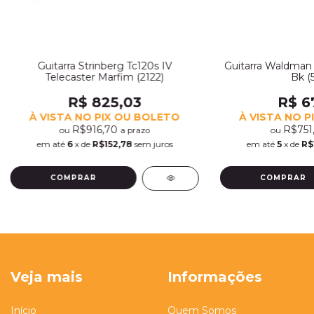
Guitarra Strinberg Tc120s IV
Guitarra Waldman S
Telecaster Marfim (2122)
Bk (
R$ 825,03
R$ 6
À VISTA NO PIX OU BOLETO
À VISTA NO P
R$916,70
R$751
ou
ou
a prazo
em até
6
x de
R$152,78
sem juros
em até
5
x de
R$
Veja mais
Informações
Início
Quem Somos