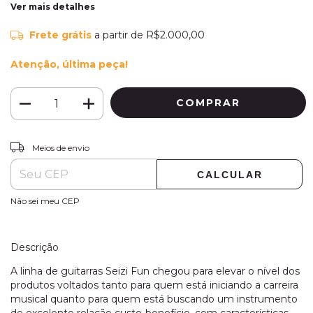
Ver mais detalhes
Frete grátis
a partir de
R$2.000,00
Atenção, última peça!
ALTERAR CEP
Entregas para o CEP:
Meios de envio
CALCULAR
Não sei meu CEP
Descrição
A linha de guitarras Seizi Fun chegou para elevar o nível dos
produtos voltados tanto para quem está iniciando a carreira
musical quanto para quem está buscando um instrumento
de excelente relação custo-benefício, com características