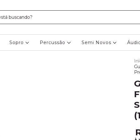
Sopro
Percussão
Semi Novos
Áudi
Iní
Gu
Pr
G
F
S
(
R