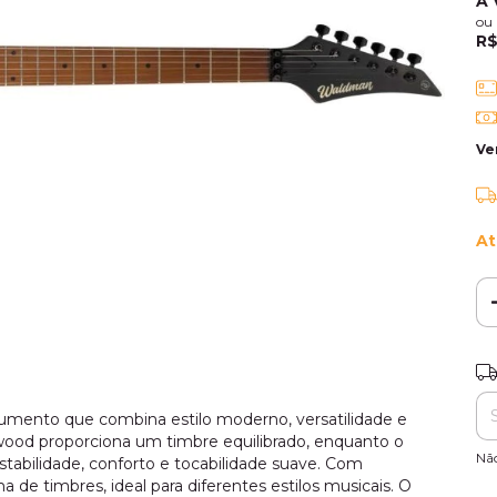
À 
ou
R$
Ve
At
Ent
mento que combina estilo moderno, versatilidade e
wood proporciona um timbre equilibrado, enquanto o
Nã
tabilidade, conforto e tocabilidade suave. Com
e timbres, ideal para diferentes estilos musicais. O