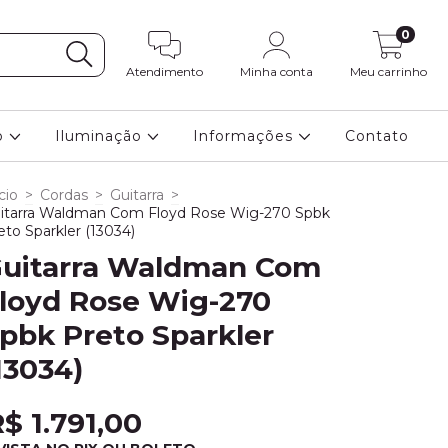
0
Atendimento
Minha conta
Meu carrinho
o
Iluminação
Informações
Contato
cio
>
Cordas
>
Guitarra
>
itarra Waldman Com Floyd Rose Wig-270 Spbk
eto Sparkler (13034)
uitarra Waldman Com
loyd Rose Wig-270
pbk Preto Sparkler
13034)
$ 1.791,00