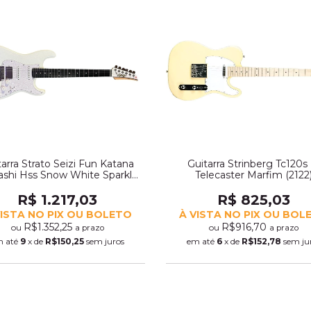
arra Strato Seizi Fun Katana
Guitarra Strinberg Tc120s 
shi Hss Snow White Sparkle
Telecaster Marfim (2122
Bag (4807)
R$ 1.217,03
R$ 825,03
VISTA NO PIX OU BOLETO
À VISTA NO PIX OU BOL
R$1.352,25
R$916,70
ou
ou
a prazo
a prazo
m até
9
x de
R$150,25
sem juros
em até
6
x de
R$152,78
sem ju