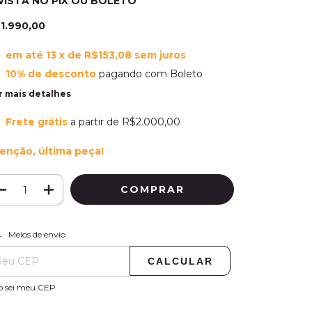
VISTA NO PIX OU BOLETO
1.990,00
em até
13
x de
R$153,08
sem juros
10% de desconto
pagando com Boleto
r mais detalhes
Frete grátis
a partir de
R$2.000,00
enção, última peça!
ALTERAR CEP
regas para o CEP:
Meios de envio
CALCULAR
o sei meu CEP