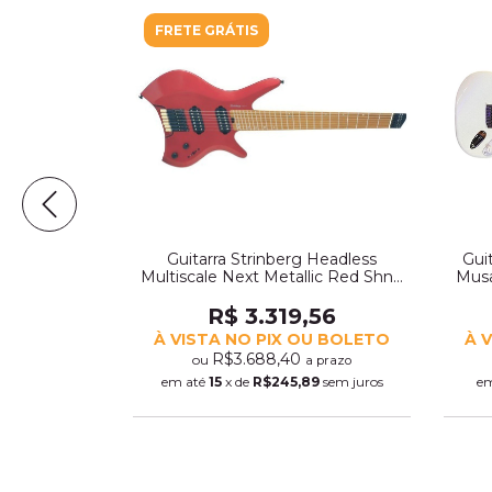
FRETE GRÁTIS
to Preta St-
Guitarra Strinberg Headless
Guit
8)
Multiscale Next Metallic Red Shn7
Musa
C/ Bag (4201)
43
R$ 3.319,56
OU BOLETO
À VISTA NO PIX OU BOLETO
À 
R$3.688,40
ou
prazo
a prazo
2
sem juros
em até
15
x de
R$245,89
sem juros
e