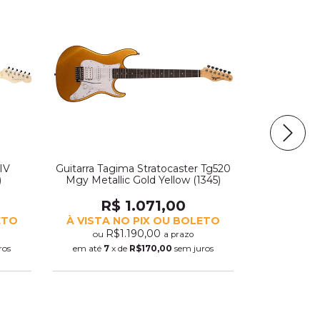
IV
Guitarra Tagima Stratocaster Tg520
Guitarra Tag
)
Mgy Metallic Gold Yellow (1345)
Msg Metallic
R$ 1.071,00
R$
ETO
À VISTA NO PIX OU BOLETO
À VISTA 
R$1.190,00
R$
ou
ou
a prazo
ros
em até
7
x de
R$170,00
sem juros
em até
7
x