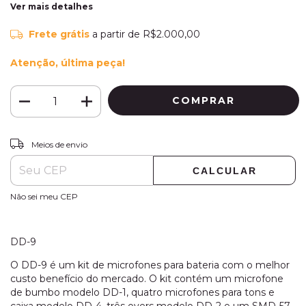
Ver mais detalhes
Frete grátis
a partir de
R$2.000,00
Atenção, última peça!
ALTERAR CEP
Entregas para o CEP:
Meios de envio
CALCULAR
Não sei meu CEP
DD-9
O DD-9 é um kit de microfones para bateria com o melhor
custo benefício do mercado. O kit contém um microfone
de bumbo modelo DD-1, quatro microfones para tons e
caixa modelo DD-4, três overs modelo DD-2 e um SMD-57.