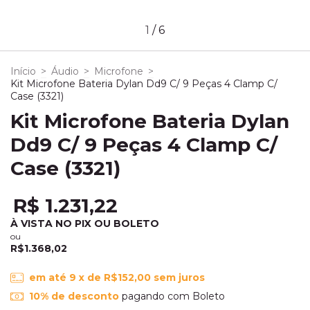
1
/
6
Início
>
Áudio
>
Microfone
>
Kit Microfone Bateria Dylan Dd9 C/ 9 Peças 4 Clamp C/
Case (3321)
Kit Microfone Bateria Dylan
Dd9 C/ 9 Peças 4 Clamp C/
Case (3321)
R$ 1.231,22
À VISTA NO PIX OU BOLETO
ou
R$1.368,02
em até
9
x de
R$152,00
sem juros
10% de desconto
pagando com Boleto