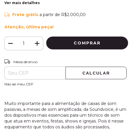
Ver mais detalhes
Frete grátis
a partir de
R$2.000,00
Atenção, última peça!
ALTERAR CEP
Entregas para o CEP:
Meios de envio
CALCULAR
Não sei meu CEP
Muito importante para a alimentação de caixas de som
passivas, a mesas de som amplificada, da Soundvoice, é um
dos dispositivos mais essenciais para um técnico de som
que atua em eventos, festas, shows e igrejas. Pois é nesse
equipamento que todos os áudios são processados,