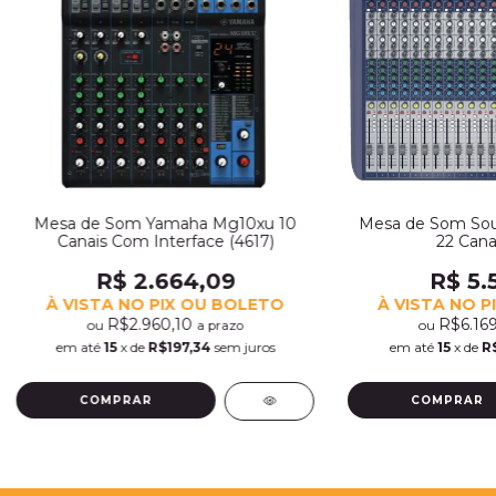
Mesa de Som Yamaha Mg10xu 10
Mesa de Som Soun
Canais Com Interface (4617)
22 Canai
R$ 2.664,09
R$ 5.
À VISTA NO PIX OU BOLETO
À VISTA NO P
R$2.960,10
R$6.16
ou
ou
a prazo
em até
15
x de
R$197,34
sem juros
em até
15
x de
R$