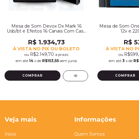
Mesa de Som Devox Dx Mark 16
Mesa de Som Onea
Usb/bt e Efeitos 16 Canais Com Case
12v e 220
(6342)
R$ 1.934,73
R$ 5
À VISTA NO PIX OU BOLETO
À VISTA NO P
R$2.149,70
R$599
ou
ou
a prazo
em até
14
x de
R$153,55
sem juros
em até
3
x de
R$
Veja mais
Informações
Início
Quem Somos