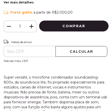
Ver mais detalhes
Frete grátis
a partir de
R$2.000,00
ALTERAR CEP
Entregas para o CEP:
Meios de envio
CALCULAR
Não sei meu CEP
Super versátil, o microfone condensador soundcasting-
800x, da soundvoice lite, foi projetado especialmente para
estúdios, canais de internet, vocais e instrumentos
musicais. Não precisa de fonte, bateria, mixer ou outros
dispositivos de assistência, pois, conta com um terminal usb
para fornecer energia. Também dispensa placa de som,
pois, com sua função echo basta alguns ajustes para um