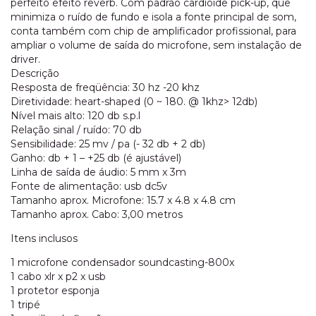
perfeito efeito reverb. Com padrão cardioide pick-up, que
minimiza o ruído de fundo e isola a fonte principal de som,
conta também com chip de amplificador profissional, para
ampliar o volume de saída do microfone, sem instalação de
driver.
Descrição
Resposta de freqüência: 30 hz -20 khz
Diretividade: heart-shaped (0 ~ 180. @ 1khz> 12db)
Nível mais alto: 120 db s.p.l
Relação sinal / ruído: 70 db
Sensibilidade: 25 mv / pa (- 32 db + 2 db)
Ganho: db + 1 – +25 db (é ajustável)
Linha de saída de áudio: 5 mm x 3m
Fonte de alimentação: usb dc5v
Tamanho aprox. Microfone: 15.7 x 4.8 x 4.8 cm
Tamanho aprox. Cabo: 3,00 metros
Itens inclusos
1 microfone condensador soundcasting-800x
1 cabo xlr x p2 x usb
1 protetor esponja
1 tripé