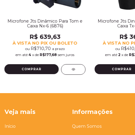
Microfone Jts Dinâmico Para Tom e
Microfone Jts Di
Caixa Nx-6 (6876)
Caixa Tx
R$ 639,63
R$ 3
À VISTA NO PIX OU BOLETO
À VISTA NO P
R$710,70
R$410
ou
ou
a prazo
em até
4
x de
R$177,68
sem juros
em até
2
x de
R$
Veja mais
Informações
Início
Quem Somos