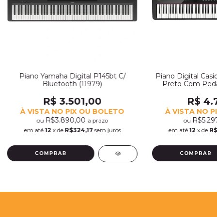
Piano Yamaha Digital P145bt C/
Piano Digital Casi
Bluetooth (11979)
Preto Com Pedal
R$ 3.501,00
R$ 4.
À VISTA NO PIX OU BOLETO
À VISTA NO P
R$3.890,00
R$5.29
ou
ou
a prazo
em até
12
x de
R$324,17
sem juros
em até
12
x de
R$