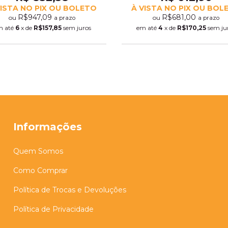
VISTA NO PIX OU BOLETO
À VISTA NO PIX OU BOL
R$947,09
R$681,00
ou
ou
a prazo
a prazo
m até
6
x de
R$157,85
sem juros
em até
4
x de
R$170,25
sem ju
Informações
Quem Somos
Como Comprar
Política de Trocas e Devoluções
Política de Privacidade