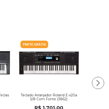
FRETE GRÁTIS
Teclas
Teclado Arranjador Roland E-x20a
Teclado Y
5/8 Com Fonte (3862)
E283 
R$ 1.701,00
R$