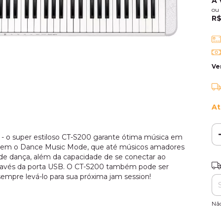
À 
ou
R$
Ve
At
e - o super estiloso CT-S200 garante ótima música em
ncluem o Dance Music Mode, que até músicos amadores
 de dança, além da capacidade de se conectar ao
Ent
através da porta USB. O CT-S200 também pode ser
sempre levá-lo para sua próxima jam session!
Nã