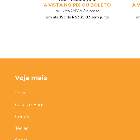
OU BOLETO
À VISTA NO PIX OU BOLETO
À 
R$5.037,42
ou
prazo
a prazo
3
sem juros
em até
15
x de
R$335,83
sem juros
e
Veja mais
Início
Cases e Bags
Cordas
Teclas