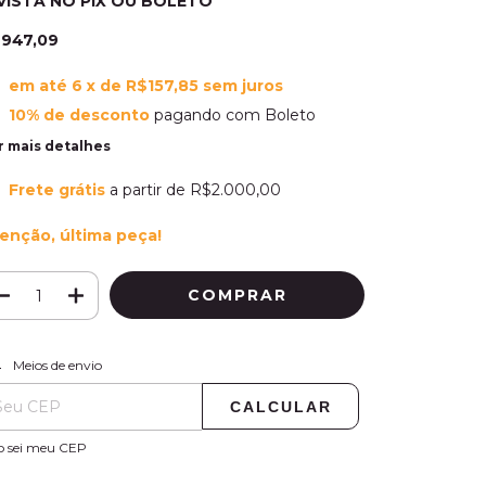
VISTA NO PIX OU BOLETO
947,09
em até
6
x de
R$157,85
sem juros
10% de desconto
pagando com Boleto
r mais detalhes
Frete grátis
a partir de
R$2.000,00
enção, última peça!
ALTERAR CEP
regas para o CEP:
Meios de envio
CALCULAR
o sei meu CEP