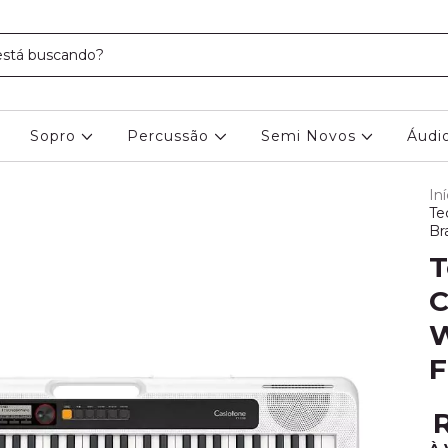
Sopro
Percussão
Semi Novos
Áudi
Iní
Te
Br
T
C
W
F