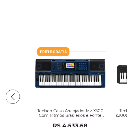
FRETE GRÁTIS
one Cts Ct-
Teclado Casio Arranjador Mz X500
Tec
o Com Fonte
Com Ritmos Brasilerios e Fonte
s200b
(5730)
70
R$ 4.533,68