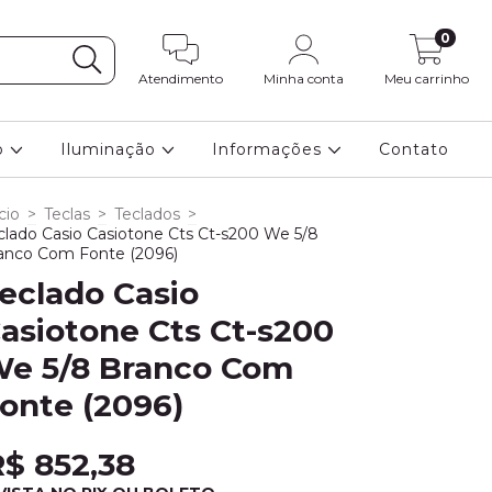
0
Atendimento
Minha conta
Meu carrinho
o
Iluminação
Informações
Contato
cio
>
Teclas
>
Teclados
>
clado Casio Casiotone Cts Ct-s200 We 5/8
anco Com Fonte (2096)
eclado Casio
asiotone Cts Ct-s200
e 5/8 Branco Com
onte (2096)
R$ 852,38