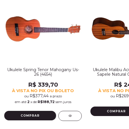
Ukulele Spring Tenor Mahogany Us-
Ukulele Malibu Ac
26 (4654)
Sapele Natural 
R$ 339,70
R$ 2
À VISTA NO PIX OU BOLETO
À VISTA NO P
R$377,44
R$269
ou
ou
a prazo
em até
2
x de
R$188,72
sem juros