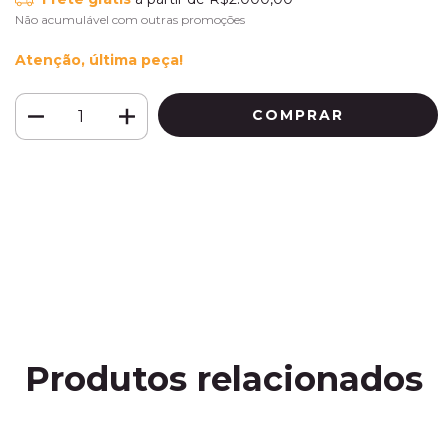
Não acumulável com outras promoções
Atenção, última peça!
Meios de envio
ALTERAR CEP
Entregas para o CEP:
CALCULAR
Faça login
e use seus dados de entrega
Não sei meu CEP
Produtos relacionados