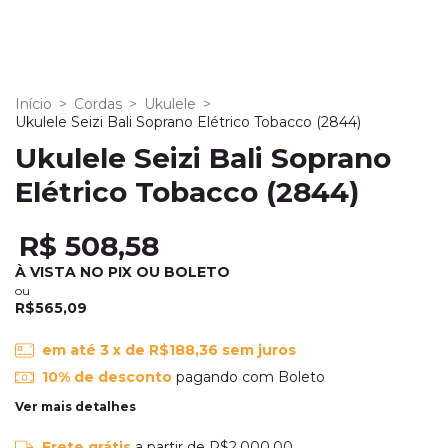
Início
>
Cordas
>
Ukulele
>
Ukulele Seizi Bali Soprano Elétrico Tobacco (2844)
Ukulele Seizi Bali Soprano
Elétrico Tobacco (2844)
R$ 508,58
À VISTA NO PIX OU BOLETO
ou
R$565,09
em até
3
x de
R$188,36
sem juros
10% de desconto
pagando com Boleto
Ver mais detalhes
Frete grátis
a partir de
R$2.000,00