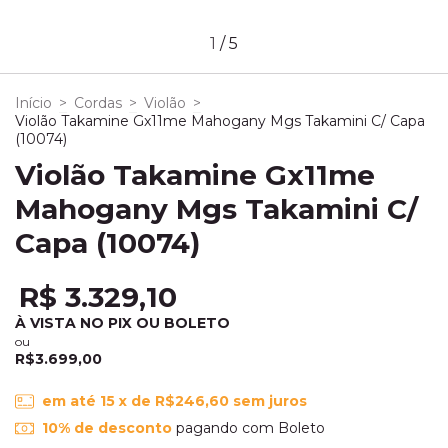
1
/
5
Início
>
Cordas
>
Violão
>
Violão Takamine Gx11me Mahogany Mgs Takamini C/ Capa
(10074)
Violão Takamine Gx11me
Mahogany Mgs Takamini C/
Capa (10074)
R$ 3.329,10
À VISTA NO PIX OU BOLETO
ou
R$3.699,00
em até
15
x de
R$246,60
sem juros
10% de desconto
pagando com Boleto