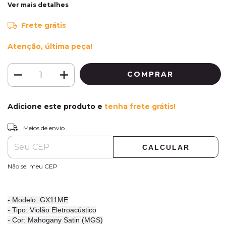
Ver mais detalhes
Frete grátis
Atenção, última peça!
Adicione este produto e
tenha frete grátis!
ALTERAR CEP
Entregas para o CEP:
Meios de envio
CALCULAR
Não sei meu CEP
- Modelo: GX11ME
- Tipo: Violão Eletroacústico
- Cor: Mahogany Satin (MGS)