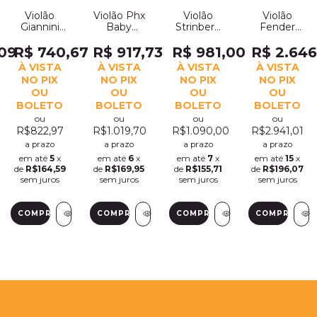
Violão
Violão Phx
Violão
Violão
Giannini
Baby
Strinberg
Fender
Folk
Traveler
Sd200c
Concert
Performance
Pxb-01
Tos
Mahogany
,09
R$ 740,67
R$ 917,73
R$ 981,00
R$ 2.646
Elétrico
Elétrico
Tobacco
Brilhoso
À VISTA
À VISTA
À VISTA
À VISTA
Natural
Mahogany
Fosco
Fa-135 Ce
NO PIX
NO PIX
NO PIX
NO PIX
Gf-1d Ceq
(303)
Folk
(89)
OU
OU
OU
OU
N (2288)
(1893)
BOLETO
BOLETO
BOLETO
BOLETO
ou
ou
ou
ou
R$822,97
R$1.019,70
R$1.090,00
R$2.941,01
a prazo
a prazo
a prazo
a prazo
em até
5
x
em até
6
x
em até
7
x
em até
15
x
de
R$164,59
de
R$169,95
de
R$155,71
de
R$196,07
sem juros
sem juros
sem juros
sem juros